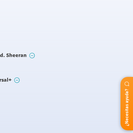
Ed. Sheeran
rsal+
¿Necesitas ayuda?