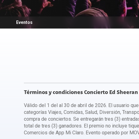
Huawei
Navegació
Planes de Internet
Gestiona visitas técnicas
D
Motorola
McAfee
Prácticas Gestión del Tráfico
Planes de Televisión
Menú principal
Más películas con Claro video
Samsung
Escudo Cl
Ahorra con Tripleplay
Soluciones Móviles
Eventos
A
TCL
Autogestión
Larga Distancia Internacional
Soluciones Fijas
Promoci
Vivo
F
Preguntas Frecuentes
Comparador Planes y Tarifas
Samsung Galaxy
Soluciones Móviles
Xiaomi
Soluciones Fijas
Cargos por Gestión de Cobranza
Términos y condiciones Concierto Ed Sheeran
Cargos por Gestión de Cobranza
Válido del 1 del al 30 de abril de 2026. El usuario q
categorías Viajes, Comidas, Salud, Diversión, Transpo
compra de conciertos. Se entregarán tres (3) entrada
total de tres (3) ganadores. El premio no incluye tiq
Comercios de App Mi Claro. Evento operado por MOV