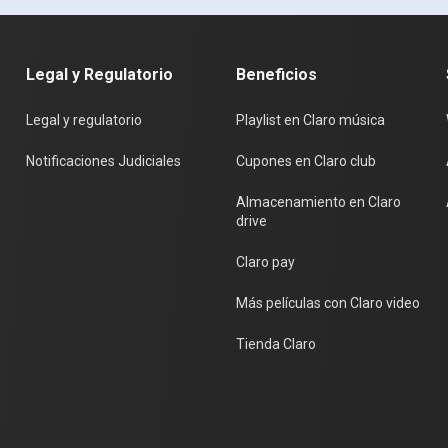
r Bogota
Legal y Regulatorio
Beneficios
Legal y regulatorio
Playlist en Claro música
á - Bogotá
Notificaciones Judiciales
Cupones en Claro club
Almacenamiento en Claro
drive
e wey fest Mex – Bogotá - Chingones
Claro pay
Más películas con Claro video
el Caesar - Bogotá
Tienda Claro