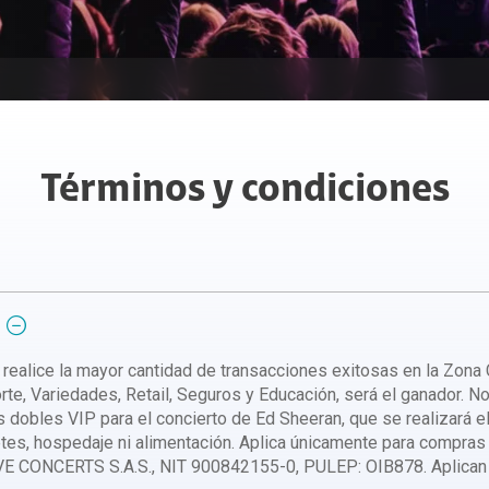
Todo Claro
n segura Lookout
Parrilla de canales
escuentos y promociones
aro
lianzas Financieras
ones
ianza
Términos y condiciones
ue realice la mayor cantidad de transacciones exitosas en la Zon
rte, Variedades, Retail, Seguros y Educación, será el ganador. No
s dobles VIP para el concierto de Ed Sheeran, que se realizará 
uetes, hospedaje ni alimentación. Aplica únicamente para compras
E CONCERTS S.A.S., NIT 900842155-0, PULEP: OIB878. Aplican t