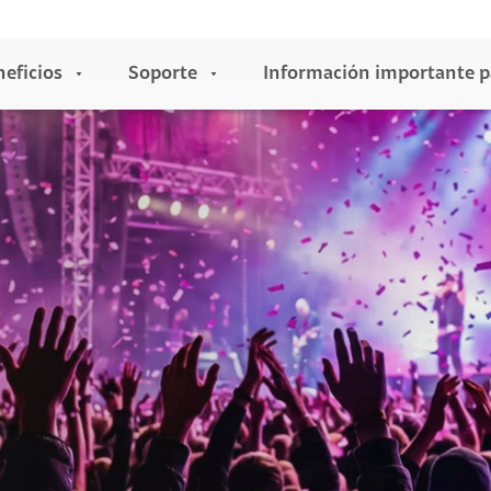
eficios
Soporte
Información importante p
ra usuarios
ión
ecnología
Indicadores de Calidad del Servicio
Entretenimiento
de Internet
s
elojes inteligentes
Plataformas de Streaming
Soluciones Móviles
nectado
udífonos
Canales Premium
conectado
elulares 5G
Claro gaming
Radica aquí tu PQR
as con T-Resuelve
omputadores
Claro gaming cloud
 para tu Mascota
ablets
Claro tv+
Nuevo portal PQR's
 con Claro Sync
elevisores
Claro Drive
aming
Procedimiento y Trámite de PQR's