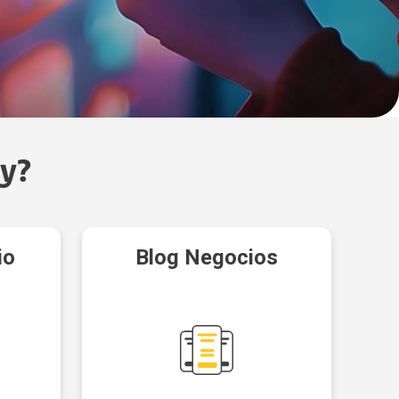
y?
io
Blog Negocios