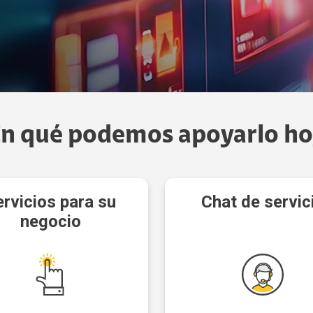
Data Center
apacidades por Demanda
dministración de recursos en la nube
Hosting
ervicios Estándar
Almacenamiento
Respaldo de información
loud Solution
loudFlex Microsoft
En qué podemos apoyarlo ho
ervicios para su
Chat de servic
negocio