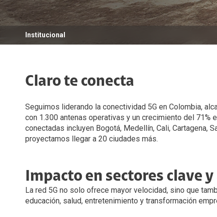
Diversidad, Equidad e Inclusión
Voz LTE
Voz Wi-Fi
Gestión Ambiental
Institucional
iPhone for life
Conexiones
Trabaja con nosotros
Claro te conecta
Legal y regulatorio
Seguimos liderando la conectividad 5G en Colombia, alc
Código de Ética América Móvil
con 1.300 antenas operativas y un crecimiento del 71% e
conectadas incluyen Bogotá, Medellín, Cali, Cartagena, S
proyectamos llegar a 20 ciudades más.
Impacto en sectores clave y a
La red
5G
no solo ofrece mayor velocidad, sino que tamb
educación, salud, entretenimiento y transformación empres