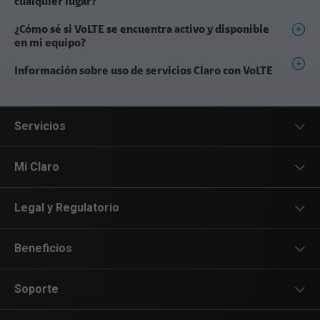
cualquier lugar?
¿Cómo sé si VoLTE se encuentra activo y disponible
en mi equipo?
Información sobre uso de servicios Claro con VoLTE
Servicios
Servicios Móviles
Mi Claro
Servicios Hogar
App Mi Claro
Legal y Regulatorio
Innovación
Mi Claro Web
Legal y regulatorio
Beneficios
Promociones
Notificaciones Judiciales
Playlist en Claro música
Soporte