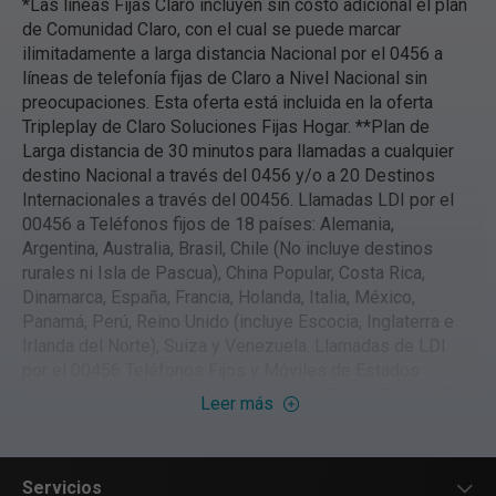
*Las líneas Fijas Claro incluyen sin costo adicional el plan
de Comunidad Claro, con el cual se puede marcar
ilimitadamente a larga distancia Nacional por el 0456 a
líneas de telefonía fijas de Claro a Nivel Nacional sin
preocupaciones. Esta oferta está incluida en la oferta
Tripleplay de Claro Soluciones Fijas Hogar. **Plan de
Larga distancia de 30 minutos para llamadas a cualquier
destino Nacional a través del 0456 y/o a 20 Destinos
Internacionales a través del 00456. Llamadas LDI por el
00456 a Teléfonos fijos de 18 países: Alemania,
Argentina, Australia, Brasil, Chile (No incluye destinos
rurales ni Isla de Pascua), China Popular, Costa Rica,
Dinamarca, España, Francia, Holanda, Italia, México,
Panamá, Perú, Reino Unido (incluye Escocia, Inglaterra e
Irlanda del Norte), Suiza y Venezuela. Llamadas de LDI
por el 00456 Teléfonos Fijos y Móviles de Estados
Unidos (incluye Alaska, Hawái) , Puerto Rico y Canadá. El
Leer más
minuto Adicional al plan y minutos a Otros destinos
Internacionales fijos o móviles diferentes a los 18 países
se cobra a $800 IVA incluido el minuto. Llamadas de LDN
Servicios
a línea fijas de otros operadores a nivel nacional por el