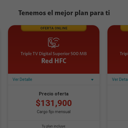
Tenemos el mejor plan para ti
OFERTA ONLINE
Triple TV Digital Superior 500 MB
Trip
Red HFC
Ver Detalle
Ver Deta
Precio oferta
$131,900
Cargo fijo mensual
Tu plan incluye: