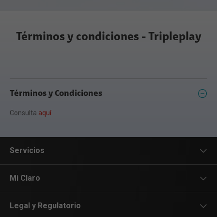
Términos y condiciones - Tripleplay
Términos y Condiciones
Consulta
aquí
Servicios
Servicios Móviles
Mi Claro
Servicios Hogar
App Mi Claro
Legal y Regulatorio