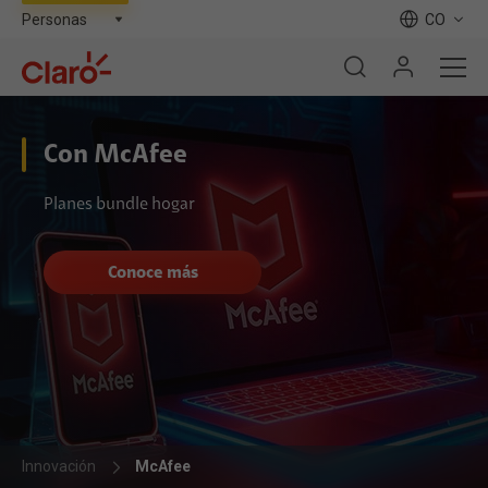
CO
Con McAfee
Planes bundle hogar
Conoce más
Innovación
McAfee