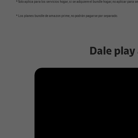
* Solo aplica para los servicios hogar, si se adquiere el bundle hogar, no aplicar para s
* Los planes bundle de amazon prime, no podrán pagarse por separado.
Dale play