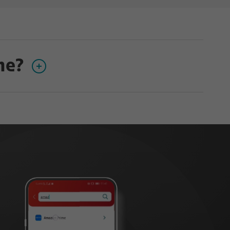
me?
as populares, incluyendo Originals y
tulos en iPhone, iPad, tablet o dispositivo
 contenidos de video.
a través de Mi Claro App dar clic en “Iniciar