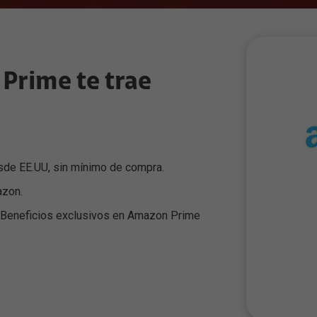
Todo Claro
n segura Lookout
Parrilla de canales
escuentos y promociones
aro
lianzas Financieras
Prime te trae
ones
ianza
sde EE.UU, sin mínimo de compra.
azon.
s Beneficios exclusivos en Amazon Prime