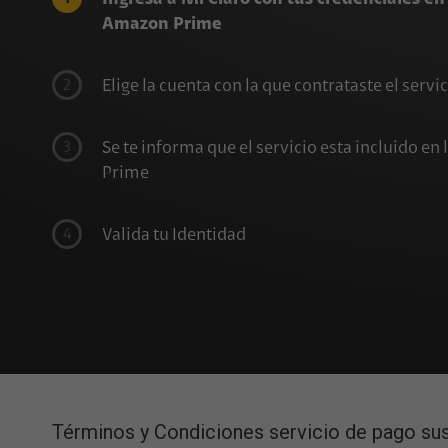
Amazon Prime
2
Elige la cuenta con la que contrataste el ser
3
Se te informa que el servicio esta incluido en l
Prime
4
Valida tu Identidad
5
Validación exitosa acepta
¿Desde dónde puedo Cancelar?
6
Crea tú cuenta en Amazon Prime
El único canal de cancelación habilitado es App 
7
Disfruta de Amazon Prime Video
¿Qué pasa si me lleva a una página de A
Términos y Condiciones servicio de pago susc