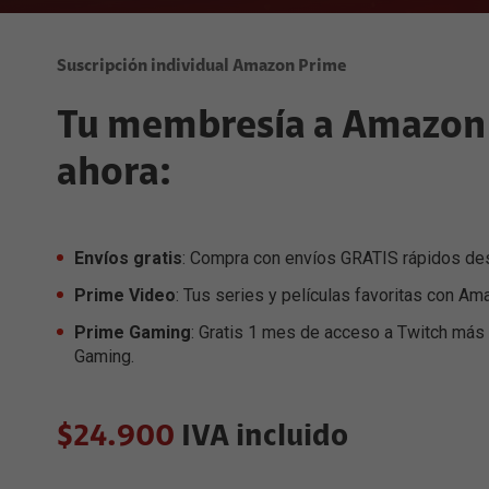
Huawei
Navegació
Planes de Internet
Gestiona visitas técnicas
D
Motorola
McAfee
Prácticas Gestión del Tráfico
Planes de Televisión
Menú principal
Más películas con Claro video
Samsung
Escudo Cl
Suscripción individual Amazon Prime
Ahorra con Tripleplay
Soluciones Móviles
A
TCL
Autogestión
Larga Distancia Internacional
Soluciones Fijas
Tu membresía a Amazon 
Promoci
Vivo
F
Preguntas Frecuentes
Comparador Planes y Tarifas
ahora:
Samsung Galaxy
Soluciones Móviles
Xiaomi
Soluciones Fijas
Envíos gratis
: Compra con envíos GRATIS rápidos de
Cargos por Gestión de Cobranza
Prime Video
: Tus series y películas favoritas con Am
Cargos por Gestión de Cobranza
Prime Gaming
: Gratis 1 mes de acceso a Twitch má
Gaming.
$24.900
IVA incluido