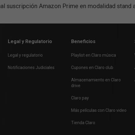
l suscripción Amazon Prime en modalidad stand a
enario, debes cerrar tus pestañas recientes e intentarlo de nue
Legal y Regulatorio
Beneficios
Legal y regulatorio
Playlist en Claro música
Notificaciones Judiciales
Cupones en Claro club
Almacenamiento en Claro
drive
Claro pay
Más películas con Claro video
Tienda Claro