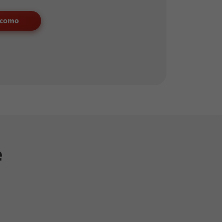
 como
e