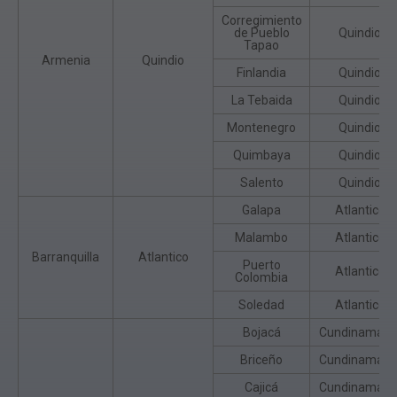
Corregimiento
de Pueblo
Quindio
Tapao
Armenia
Quindio
Finlandia
Quindio
La Tebaida
Quindio
Montenegro
Quindio
Quimbaya
Quindio
Salento
Quindio
Galapa
Atlantico
Malambo
Atlantico
Barranquilla
Atlantico
Puerto
Atlantico
Colombia
Soledad
Atlantico
Bojacá
Cundinamarc
Briceño
Cundinamarc
Cajicá
Cundinamarc