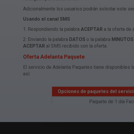
Adicionalmente los usuarios podrán solicitar este se
Usando el canal SMS
1. Respondiendo la palabra
ACEPTAR
a la oferta de
2. Enviando la palabra
DATOS
o la palabra
MINUTO
ACEPTAR
al SMS recibido con la oferta.
Oferta Adelanta Paquete
El servicio de Adelanta Paquetes tiene disponibles l
así:
Opciones de paquetes del servic
Paquete de 1 día Fa
Paquete 1 día de 50 
Paquete 2 días de 300
Paquete 1 día datos 200M