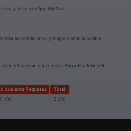
arodigital.co o en App Mi Claro.
 cumpla las condiciones, y respondiendo la palabra
l valor del servicio depende del Paquete adelantado
cio Adelanta Paquetes
Total
$ 100
$ 600
$ 150
$ 1,150
$ 300
$ 2,300
$ 150
$ 1,150