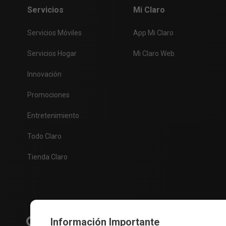
Servicios
Mi Claro
Paquete 1 día datos 400MB + Whatsap
Paquete 2 días Datos 400MB + mi
Servicios Móviles
App Mi Claro
El valor del paquete adelantado más el valor del serv
Servicios Hogar
Mi Claro Web
usuario es menor al valor adeudado el sistema realizar
Innovación
cuando el cobro sea exitoso o no exitoso.
Invitación Adelanta Paquetes
Promociones
Los usuarios que intenten realizar una llamada o envi
Entretenimiento
Paquetes mediante un mensaje de texto.
Todo Claro
Cobro del Servicio Adelanta Paquetes
Tienda Claro
El valor del paquete adelantado más el valor del serv
es menor al valor adeudado el sistema realizará cobro
cobro sea exitoso o no exitoso, así:
Escenario
Información Importante