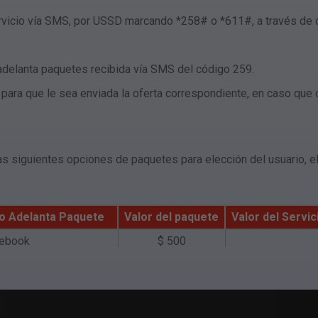
rvicio vía SMS, por USSD marcando *258# o *611#, a través de cl
 adelanta paquetes recibida vía SMS del código 259.
S
para que le sea enviada la oferta correspondiente, en caso que
as siguientes opciones de paquetes para elección del usuario, e
io Adelanta Paquete
Valor del paquete
Valor del Servi
cebook
$ 500
Minutos
$ 1,000
 Minutos
$ 2,000
B + Whatsapp
$ 1,000