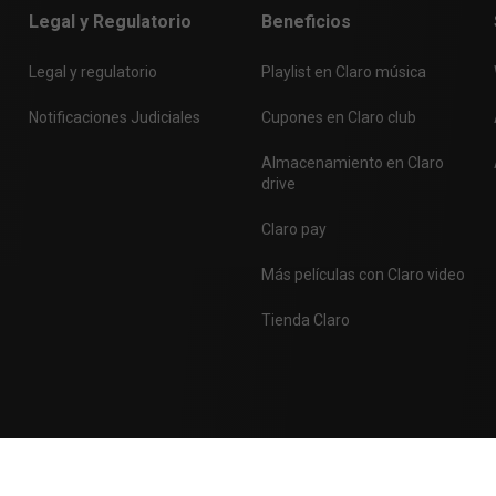
Legal y Regulatorio
Beneficios
p, Facebook y Twitter
$ 2,000
n y sms ilim + WFT
$ 3,000
Legal y regulatorio
Playlist en Claro música
icio de Adelanto de Paquete serán descontados de la siguiente re
Notificaciones Judiciales
Cupones en Claro club
á cobros parciales del valor del paquete hasta dar por cancelado 
Almacenamiento en Claro
drive
Claro pay
ar un mensaje de texto pero no tengan saldo suficiente podrán rec
Más películas con Claro video
Tienda Claro
icio de Adelante Paquete serán descontados de la siguiente recar
s parciales del valor del paquete hasta dar por cancelado su tota
Mensaje de texto
¡Contáctanos!
311 200 0000