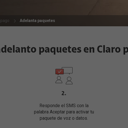
Todo Claro
n segura Lookout
Parrilla de canales
escuentos y promociones
aro
epago
Adelanta paquetes
lianzas Financieras
ones
ianza
delanto paquetes en Claro 
2.
Responde el SMS con la
palabra Aceptar para activar tu
paquete de voz o datos.