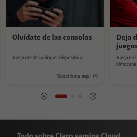
Olvídate de las consolas
Deja d
juego
Juega desde cualquier dispositivo
Juega en 
almacena
Suscríbete aquí
Todo sobre Claro gaming Cloud