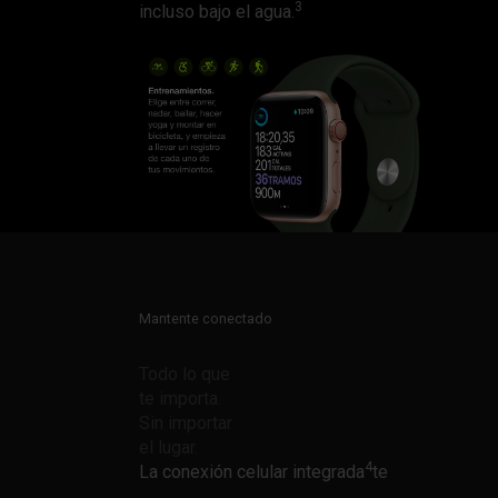
3
incluso bajo el agua.
Mantente conectado
Todo lo que
te importa.
Sin importar
el lugar.
4
La conexión celular integrada
te