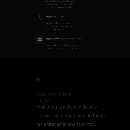
tu nivel de oxígeno en la sangre
con un sensor revolucionario
1
y la app Oxígeno en Sangre.
App ECG.
Hazte un
electrocardiograma desde
tu muñeca a cualquier hora
2
y en cualquier lugar.
App Sueño.
Alcanza tus metas de
sueño todas las noches, para que
todos tus días sean un buen dia.
Fitness
Cada movimiento
cuenta.
Monitorea tu actividad diaria y
lleva un registro preciso de todos
tus entrenamientos favoritos,