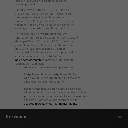
obtener instrucciones adicionales sobre
la contiguración.
El Apple Watch Series 6 (GPS + Cellular) y el
Apple Watch SE (GPS + Cellular) pueden usar
una conexión de datos celulares para la
funcionalidad Emergencia SOS. Para usar esta
funcionalidad en un Apple Watch sin conexión
celular, es necesario que tu iPhone esté cerca.
La notificación de ritmo irregular requiere
un Apple Watch Series 3 o posterior (con excepción
del Apple Watch SE) con watchOS 6 o posterior,
y un iPhone 6s o posterior con la última versión
de iOS. No fue diseñada para que la usen
menores de 22 años ni personas diagnosticadas
con tibrilación auricular (FA). Visita
apple.com/co/watch
para obtener información
sobre la compatibilidad.
Algunas correas se venden por separado.
El Apple Watch Series 6. Apple Watch SE y
Apple Watch Series 3 requieren un iPhone 6s
o posterior con iOS 14 o posterior.
Las funcionalidades están sujetas a cambios.
Algunas funcionalidades, aplicaciones y servicios
podrían no estar disponibles en todas las regiones
o idiomas. Para ver la lista completa, visita
apple.com/co/watchos/feature-availability.
Servicios