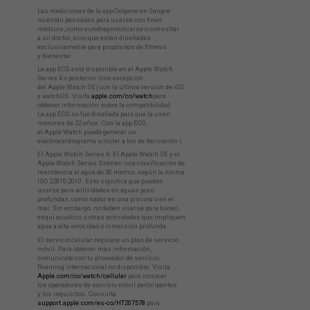
Las mediciones de la app Oxígeno en Sangre
no están pensadas para usarse con fines
médicos, como autodiagnosticarse o consultar
a un doctor, sino que están diseñadas
exclusivamente para propósitos de fitness
y bienestar.
La app ECG está disponible en el Apple Watch
Series 4 o posterior (con excepción
del Apple Watch SE) con la última versión de iOS
y watchOS. Visita
apple.com/co/watch
para
obtener información sobre la compatibilidad.
La app ECG no fue diseñada para que la usen
menores de 22 años. Con la app ECG,
el Apple Watch puede generar un
electrocardiograma similar a los de derivación I.
El Apple Watch Series 6. El Apple Watch SE y el
Apple Watch Series 3 tienen una clasificación de
resistencia al agua de 50 metros según la norma
ISO 22810:2010. Esto significa que pueden
usarse para actividades en aguas poco
profundas, como nadar en una piscina o en el
mar. Sin embargo, no deben usarse para buceo,
esquí acuático u otras actividades que impliquen
agua a alta velocidad o inmersión profunda.
El servicio celular requiere un plan de servicio
móvil. Para obtener mas información,
comunicate con tu proveedor de servicio.
Roaming internacional no disponibie. Visita
Apple.com/co/watch/cellular
para conocer
los operadores de servicio móvil participantes
y los requisitos. Consulta
support.apple.com/es-co/HT207578
para