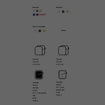
Aluminio
Aluminio
Acero Inoxidable
Caja de
Caja de
44 mm
44 mm
o 40 mm
o 40 mm
Pantalla
Pantalla
Retina
Retina
30% más
siempre
grande que
activa
la del
30% más grande
Serie 3
que
la del
Serie 3