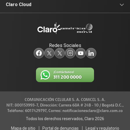
Equipos para su empresa
Claro Media
Noticias de interés
Claro Cloud
Data Center
Identidad Digital
Productos
Televisión
Redes Sociales
¡Contáctanos!
311 200 0000
COMUNICACIÓN CELULAR S. A. COMCEL S. A.
NIT: 800153993-7, Dirección: Carrera 68A # 24B - 10 / Bogotá D.C.,
Teléfono: 6017429797, Correo: notificacionesclaro@claro.com.co
Todos los derechos reservados, Claro 2026
Mapa de sitio
Portal de denuncias
Legal y regulatorio