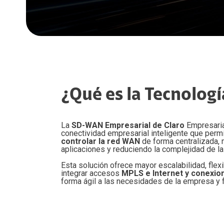
Comunicaciones Unificadas
Productividad
Claro drive Negocio
C
Publi
Dat
Salas inteligentes
Soluciones de industria
Microsoft 365
A
Publi
Soluciones empresariales
Microsoft Perpetuo
Hos
S
Soluciones de Valor Agregado
Merchant SuperApp
Microsoft Suscription
Alm
Iden
Google Workspace
C
Claro Directo
Res
Biome
Mensajeria de texto Empresarial
Colo
C
Seguridad
Score
Bolsa de Gigas
¿Qué es la Tecnolo
Cone
Geod
Datos compartidos
Claro Backup
Admi
MDM
Seguridad Empresas
La
SD-WAN Empresarial de Claro
Empresaria
Seguridad Móvil Claro Lookout
conectividad empresarial inteligente que perm
controlar la red WAN
de forma centralizada,
aplicaciones y reduciendo la complejidad de la 
Esta solución ofrece mayor escalabilidad, flexibi
integrar accesos
MPLS e Internet y conexion
forma ágil a las necesidades de la empresa y fa