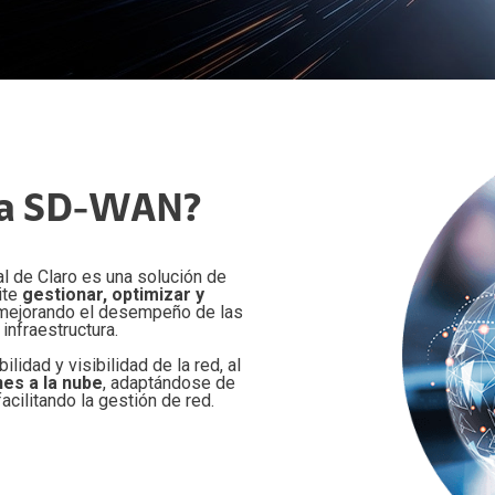
apacidades por Demanda
cidad ATL
a Center
dministración de recursos en la nube
cidad Digital
ting
ervicios Estándar
acenamiento
tidad Digital
loud Solution
paldo de información
tría
cation
loudFlex Microsoft
 Crediticio
gía SD-WAN?
ctividad Datacenter
ata
nistración TI
l de Claro es una solución de
ite
gestionar, optimizar y
 mejorando el desempeño de las
infraestructura.
lidad y visibilidad de la red, al
es a la nube
, adaptándose de
cilitando la gestión de red.