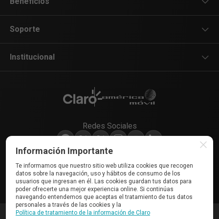
Legal y regulatorio
Beneficios
Promociones
Notificaciones Judiciales
Playlist en Claro música
Soporte
Entretenimiento
Cupones en Claro club
WhatsApp
Institucional
Todo Claro
Almacenamiento en Claro drive
App Mi Claro
Sala de prensa
Tienda Claro
Claro pay
Autogestión
Trabaja con nosotros
Redes Sociales
Más películas con Claro video
Claro Aliados
Información Importante
Tienda Claro
Sostenibilidad
Te informamos que nuestro sitio web utiliza cookies que recogen
¡Contáctanos!
datos sobre la navegación, uso y hábitos de consumo de los
311 200 0000
usuarios que ingresan en él. Las cookies guardan tus datos para
poder ofrecerte una mejor experiencia online. Si continúas
5G
navegando entendemos que aceptas el tratamiento de tus datos
personales a través de las cookies y la
Política de tratamiento de la información de Claro
COMUNICACIÓN CELULAR S. A. COMCEL S. A.