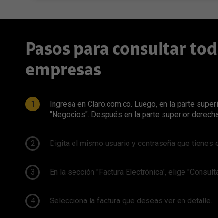
Huawei
Navegació
Planes de Internet
Gestiona visitas técnicas
D
Motorola
McAfee
Prácticas Gestión del Tráfico
Planes de Televisión
Menú principal
Más películas con Claro video
Samsung
Escudo Cl
Ahorra con Tripleplay
Soluciones Móviles
A
TCL
Autogestión
Larga Distancia Internacional
Pasos para consultar tod
Soluciones Fijas
Promoci
Vivo
F
empresas
Preguntas Frecuentes
Comparador Planes y Tarifas
Samsung Galaxy
Soluciones Móviles
Xiaomi
Soluciones Fijas
1
Ingresa en Claro.com.co. Luego, en la parte super
"Negocios". Después en la parte superior derecha,
Cargos por Gestión de Cobranza
2
Digita el mismo usuario y contraseña que tienes en
Cargos por Gestión de Cobranza
3
En la sección "Factura Electrónica", elige "Consulta
4
Selecciona la factura que deseas ver en detalle.