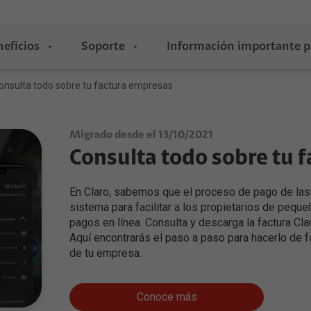
eficios
Soporte
Información importante p
onsulta todo sobre tu factura empresas
ra usuarios
Migrado desde el 13/10/2021
Consulta todo sobre tu 
ión
ecnología
Indicadores de Calidad del Servicio
Entretenimiento
de Internet
s
elojes inteligentes
Plataformas de Streaming
En Claro, sabemos que el proceso de pago de las
Soluciones Móviles
nectado
udífonos
Canales Premium
sistema para facilitar a los propietarios de peq
conectado
elulares 5G
Claro gaming
pagos en línea. Consulta y descarga la factura Cl
Radica aquí tu PQR
as con T-Resuelve
omputadores
Aquí encontrarás el paso a paso para hacerlo de f
Claro gaming cloud
de tu empresa.
 para tu Mascota
ablets
Claro tv+
Nuevo portal PQR's
 con Claro Sync
elevisores
Claro Drive
aming
Procedimiento y Trámite de PQR's
Conoce más