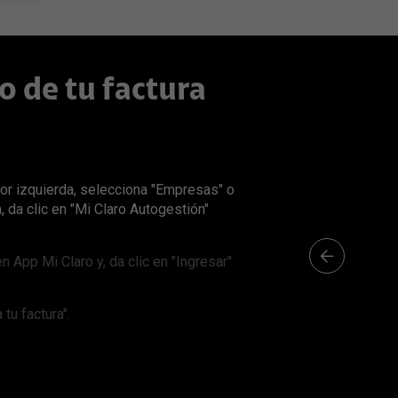
Todo Claro
n segura Lookout
Parrilla de canales
escuentos y promociones
aro
lianzas Financieras
o de tu factura
ones
ianza
ior izquierda, selecciona "Empresas" o
 da clic en "Mi Claro Autogestión"
 App Mi Claro y, da clic en "Ingresar"
 tu factura".