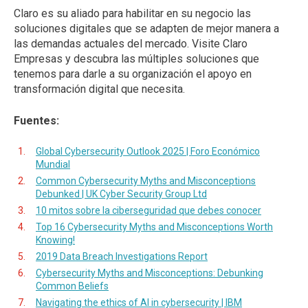
Claro es su aliado para habilitar en su negocio las
soluciones digitales que se adapten de mejor manera a
las demandas actuales del mercado. Visite Claro
Empresas y descubra las múltiples soluciones que
tenemos para darle a su organización el apoyo en
transformación digital que necesita.
Fuentes:
Global Cybersecurity Outlook 2025 | Foro Económico
Mundial
Common Cybersecurity Myths and Misconceptions
Debunked | UK Cyber Security Group Ltd
10 mitos sobre la ciberseguridad que debes conocer
Top 16 Cybersecurity Myths and Misconceptions Worth
Knowing!
2019 Data Breach Investigations Report
Cybersecurity Myths and Misconceptions: Debunking
Common Beliefs
Navigating the ethics of AI in cybersecurity | IBM