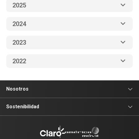
2025
2024
2023
2022
Nosotros
Sala de prensa
Sostenibilidad
Blog Claro
Acceso y Educación