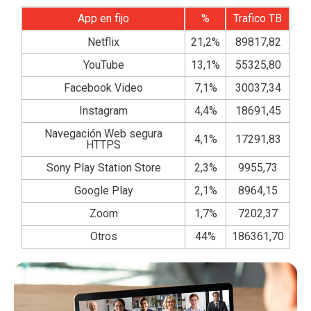
App en fijo
%
Trafico TB
Netflix
21,2%
89817,82
YouTube
13,1%
55325,80
Facebook Video
7,1%
30037,34
Instagram
4,4%
18691,45
Navegación Web segura
4,1%
17291,83
HTTPS
Sony Play Station Store
2,3%
9955,73
Google Play
2,1%
8964,15
Zoom
1,7%
7202,37
Otros
44%
186361,70