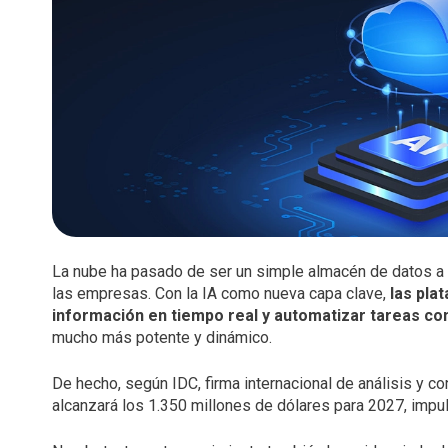
Comunicaciones Unificadas
Productividad
Claro drive Negocio
C
Publi
Dat
Salas inteligentes
Soluciones de industria
Microsoft 365
A
Publi
Soluciones empresariales
Microsoft Perpetuo
Hos
S
Soluciones de Valor Agregado
Merchant SuperApp
Microsoft Suscription
Alm
Iden
Google Workspace
C
Claro Directo
Res
Biome
Mensajeria de texto Empresarial
Colo
C
Seguridad
Score
Bolsa de Gigas
Cone
Geod
Datos compartidos
Claro Backup
Admi
MDM
Seguridad Empresas
Seguridad Móvil Claro Lookout
La nube ha pasado de ser un simple almacén de datos a 
las empresas. Con la IA como nueva capa clave,
las pla
información en tiempo real y automatizar tareas co
mucho más potente y dinámico.
De hecho, según IDC, firma internacional de análisis y co
alcanzará los 1.350 millones de dólares para 2027, impul