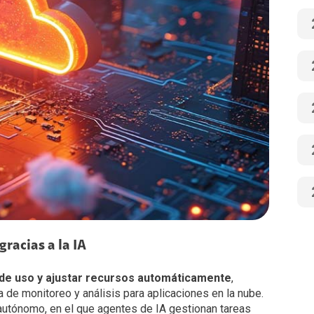
racias a la IA
cos de uso y ajustar recursos automáticamente
,
de monitoreo y análisis para aplicaciones en la nube.
autónomo, en el que agentes de IA gestionan tareas