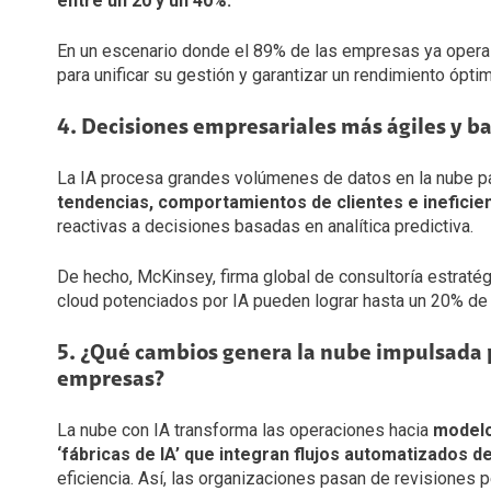
entre un 20 y un 40%.
En un escenario donde el 89% de las empresas ya opera en
para unificar su gestión y garantizar un rendimiento ópti
4. Decisiones empresariales más ágiles y ba
La IA procesa grandes volúmenes de datos en la nube p
tendencias, comportamientos de clientes e ineficie
reactivas a decisiones basadas en analítica predictiva.
De hecho, McKinsey, firma global de consultoría estraté
cloud potenciados por IA pueden lograr hasta un 20% de
5. ¿Qué cambios genera la nube impulsada p
empresas?
La nube con IA transforma las operaciones hacia
modelo
‘fábricas de IA’ que integran flujos automatizados d
eficiencia. Así, las organizaciones pasan de revisiones p