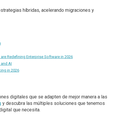
estrategias híbridas, acelerando migraciones y
n
 are Redefining Enterprise Software in 2026
 and AI
king in 2026
ciones digitales que se adapten de mejor manera a las
s
y descubra las múltiples soluciones que tenemos
igital que necesita.