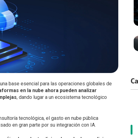
apacidades por Demanda
cidad ATL
a Center
dministración de recursos en la nube
cidad Digital
ting
ervicios Estándar
acenamiento
tidad Digital
loud Solution
paldo de información
tría
cation
loudFlex Microsoft
 Crediticio
ctividad Datacenter
ata
nistración TI
Ca
una base esencial para las operaciones globales de
taformas en la nube ahora pueden analizar
mplejas
, dando lugar a un ecosistema tecnológico
nsultoría tecnológica, el gasto en nube pública
sado en gran parte por su integración con IA.