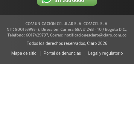
311 200 0000
COMUNICACIÓN CELULAR S. A. COMCEL S. A.
NIT: 800153993-7, Dirección: Carrera 68A # 24B - 10 / Bogotá D.C.,
Teléfono: 6017429797, Correo: notificacionesclaro@claro.com.co
Todos los derechos reservados, Claro 2026
Mapa de sitio
Portal de denuncias
Legal y regulatorio