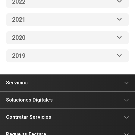
2022
2021
2020
2019
Servicios
Conectividad
Soluciones Digitales
Colaboración
Sectores
Contratar Servicios
Soluciones de Valor Agregado
Soluciones Digitales
Déjanos tus datos
Pague su Factura