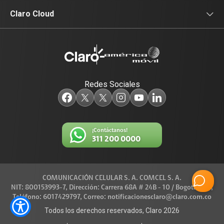
Equipos para su empresa
Claro Media
Noticias de interés
Claro Cloud
Data Center
Identidad Digital
Productos
Televisión
Redes Sociales
¡Contáctanos!
311 200 0000
COMUNICACIÓN CELULAR S. A. COMCEL S. A.
NIT: 800153993-7, Dirección: Carrera 68A # 24B - 10 / Bogotá D.C.,
Teléfono: 6017429797, Correo: notificacionesclaro@claro.com.co
Todos los derechos reservados, Claro 2026