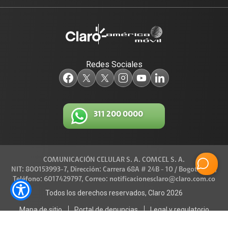
Blog Claro
Acceso y Educación
Claro Aliados
Travesía por Colombia
Redes Sociales
5G
Red de Voluntarios
Tecnología
Diversidad, Equidad e Inclusión
311 200 0000
Trabaja con nosotros
Gestión Ambiental
Legal y regulatorio
COMUNICACIÓN CELULAR S. A. COMCEL S. A.
Conexiones
NIT: 800153993-7, Dirección: Carrera 68A # 24B - 10 / Bogotá D.C.,
Teléfono: 6017429797, Correo: notificacionesclaro@claro.com.co
Código de Ética América Móvil
Todos los derechos reservados, Claro 2026
Mapa de sitio
Portal de denuncias
Legal y regulatorio