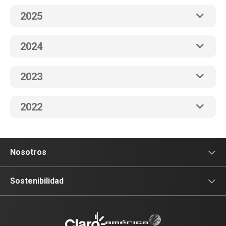
2025
2024
2023
2022
Nosotros
Sala de prensa
Sostenibilidad
Blog Claro
Acceso y Educación