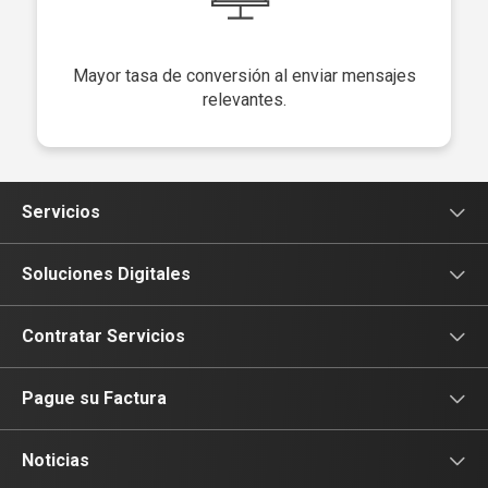
Mayor tasa de conversión al enviar mensajes
relevantes.
Servicios
Conectividad
Soluciones Digitales
Colaboración
Sectores
Contratar Servicios
Soluciones de Valor Agregado
Soluciones Digitales
Déjanos tus datos
Pague su Factura
Soluciones de Voz
Ciberseguridad
Portal de Pagos Empresas
Noticias