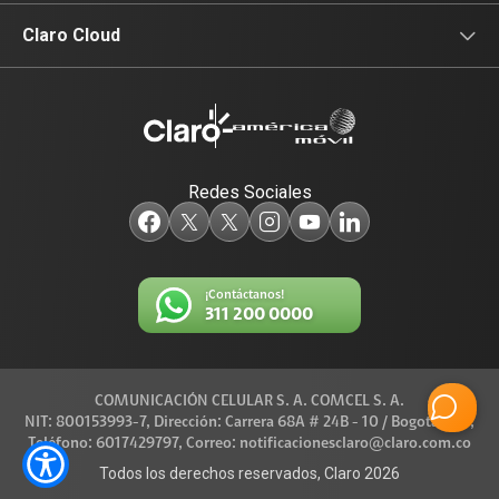
Equipos para su empresa
Claro Media
Noticias de interés
Claro Cloud
Data Center
Identidad Digital
Productos
Televisión
Redes Sociales
¡Contáctanos!
311 200 0000
COMUNICACIÓN CELULAR S. A. COMCEL S. A.
NIT: 800153993-7, Dirección: Carrera 68A # 24B - 10 / Bogotá D.C.,
Teléfono: 6017429797, Correo: notificacionesclaro@claro.com.co
Todos los derechos reservados, Claro 2026