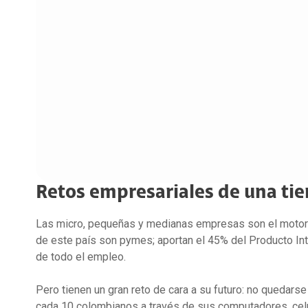
Comunicaciones Unificadas
Productividad
Claro drive Negocio
C
Publi
Dat
Salas inteligentes
Soluciones de industria
Microsoft 365
A
Publi
Soluciones empresariales
Microsoft Perpetuo
Hos
S
Soluciones de Valor Agregado
Merchant SuperApp
Microsoft Suscription
Alm
Iden
Google Workspace
C
Claro Directo
Res
Biome
Mensajeria de texto Empresarial
Colo
C
Seguridad
Score
Bolsa de Gigas
Cone
Geod
Datos compartidos
Claro Backup
Admi
MDM
Seguridad Empresas
Seguridad Móvil Claro Lookout
Retos empresariales de una tie
Las micro, pequeñas y medianas empresas son el motor
de este país son pymes; aportan el 45% del Producto Int
de todo el empleo.
Pero tienen un gran reto de cara a su futuro: no quedarse
cada 10 colombianos a través de sus computadores, celu