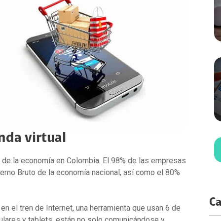
apacidades por Demanda
cidad ATL
a Center
dministración de recursos en la nube
cidad Digital
ting
ervicios Estándar
acenamiento
tidad Digital
loud Solution
paldo de información
tría
cation
loudFlex Microsoft
 Crediticio
ctividad Datacenter
ata
nistración TI
nda virtual
 de la economía en Colombia. El 98% de las empresas
erno Bruto de la economía nacional, así como el 80%
Ca
 en el tren de Internet, una herramienta que usan 6 de
lares y tablets, están no solo comunicándose y