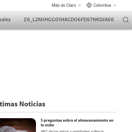
Más de Claro
Colombia
nales
Z6_L2MIHGG01HACD06FDS7NKDJAE6
timas Noticias
5 preguntas sobre el almacenamiento en
la nube
ABC de los mitos y realidades sobre la