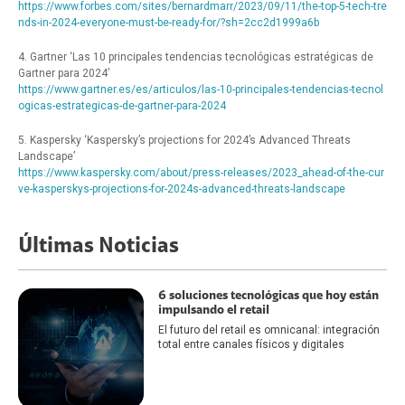
https://www.forbes.com/sites/bernardmarr/2023/09/11/the-top-5-tech-tre
nds-in-2024-everyone-must-be-ready-for/?sh=2cc2d1999a6b
4. Gartner ‘Las 10 principales tendencias tecnológicas estratégicas de
Gartner para 2024’
https://www.gartner.es/es/articulos/las-10-principales-tendencias-tecnol
ogicas-estrategicas-de-gartner-para-2024
5. Kaspersky ‘Kaspersky’s projections for 2024’s Advanced Threats
Landscape’
https://www.kaspersky.com/about/press-releases/2023_ahead-of-the-cur
ve-kasperskys-projections-for-2024s-advanced-threats-landscape
Últimas Noticias
6 soluciones tecnológicas que hoy están
impulsando el retail
El futuro del retail es omnicanal: integración
total entre canales físicos y digitales