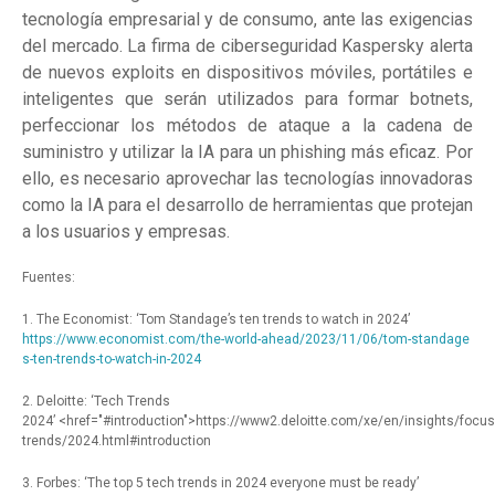
tecnología empresarial y de consumo, ante las exigencias
del mercado. La firma de ciberseguridad Kaspersky alerta
de nuevos exploits en dispositivos móviles, portátiles e
inteligentes que serán utilizados para formar botnets,
perfeccionar los métodos de ataque a la cadena de
suministro y utilizar la IA para un phishing más eficaz. Por
ello, es necesario aprovechar las tecnologías innovadoras
como la IA para el desarrollo de herramientas que protejan
a los usuarios y empresas.
Fuentes:
1. The Economist: ‘Tom Standage’s ten trends to watch in 2024’
https://www.economist.com/the-world-ahead/2023/11/06/tom-standage
s-ten-trends-to-watch-in-2024
2. Deloitte: ‘Tech Trends
2024’
<href="#introduction">
https://www2.deloitte.com/xe/en/insights/focus
trends/2024.html#introduction
3. Forbes: ‘The top 5 tech trends in 2024 everyone must be ready’