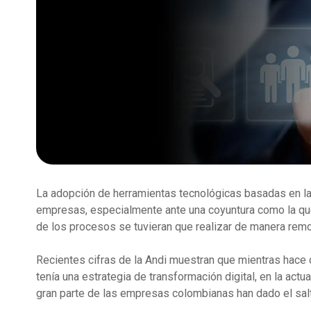
Comunicaciones Unificadas
Productividad
Claro drive Negocio
C
Publi
Dat
Salas inteligentes
Soluciones de industria
Microsoft 365
A
Publi
Soluciones empresariales
Microsoft Perpetuo
Hos
S
Soluciones de Valor Agregado
Merchant SuperApp
Microsoft Suscription
Alm
Iden
Google Workspace
C
Claro Directo
Res
Biome
Mensajeria de texto Empresarial
Colo
C
Seguridad
Score
Bolsa de Gigas
Cone
Geod
Datos compartidos
Claro Backup
Admi
MDM
Seguridad Empresas
Seguridad Móvil Claro Lookout
La adopción de herramientas tecnológicas basadas en la 
empresas, especialmente ante una coyuntura como la que
de los procesos se tuvieran que realizar de manera remo
Recientes cifras de la Andi muestran que mientras hace
tenía una estrategia de transformación digital, en la actua
gran parte de las empresas colombianas han dado el salt