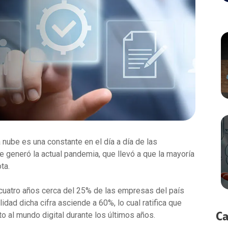
apacidades por Demanda
cidad ATL
a Center
dministración de recursos en la nube
cidad Digital
ting
ervicios Estándar
acenamiento
tidad Digital
loud Solution
paldo de información
tría
cation
loudFlex Microsoft
 Crediticio
ctividad Datacenter
ata
nistración TI
nube es una constante en el día a día de las
 generó la actual pandemia, que llevó a que la mayoría
ta.
 cuatro años cerca del 25% de las empresas del país
lidad dicha cifra asciende a 60%, lo cual ratifica que
o al mundo digital durante los últimos años.
Ca