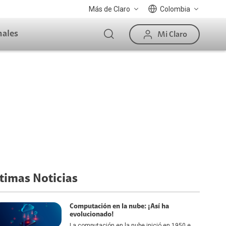
Más de Claro
Colombia
nales
Mi Claro
timas Noticias
Computación en la nube: ¡Así ha
evolucionado!
La computación en la nube inició en 1950 e