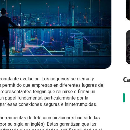
apacidades por Demanda
cidad ATL
a Center
dministración de recursos en la nube
cidad Digital
ting
ervicios Estándar
acenamiento
tidad Digital
loud Solution
paldo de información
tría
cation
loudFlex Microsoft
 Crediticio
ctividad Datacenter
ata
nistración TI
onstante evolución. Los negocios se cierran y
Ca
ha permitido que empresas en diferentes lugares del
representantes tengan que reunirse o firmar un
un papel fundamental, particularmente por la
grar esas conexiones seguras e ininterrumpidas.
 y herramientas de telecomunicaciones han sido las
r su sigla en inglés). Estas garantizan que las