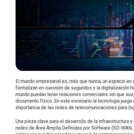
Comunicaciones Unificadas
Productividad
Claro drive Negocio
C
Publi
Dat
Salas inteligentes
Soluciones de industria
Microsoft 365
A
Publi
Soluciones empresariales
Microsoft Perpetuo
Hos
S
Soluciones de Valor Agregado
Merchant SuperApp
Microsoft Suscription
Alm
Iden
Google Workspace
C
Claro Directo
Res
Biome
Mensajeria de texto Empresarial
Colo
C
Seguridad
Score
Bolsa de Gigas
Cone
Geod
Datos compartidos
Claro Backup
Admi
MDM
Seguridad Empresas
Seguridad Móvil Claro Lookout
El mundo empresarial es, más que nunca, un espacio en c
formalizan en cuestión de segundos y la digitalización 
mundo puedan tener relaciones comerciales sin que sus 
documento físico. En este escenario la tecnología juega 
importancia de las redes de telecomunicaciones para lo
Una pieza clave para el desarrollo de la infraestructura
redes de Área Amplia Definidas por Software (SD-WAN, po