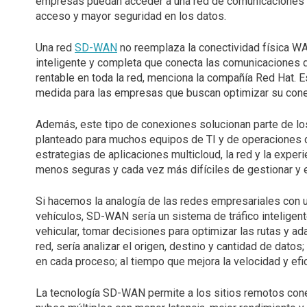
empresas puedan acceder a una red de comunicaciones ad
acceso y mayor seguridad en los datos.
Una red
SD-WAN
no reemplaza la conectividad física WAN
inteligente y completa que conecta las comunicaciones d
rentable en toda la red, menciona la compañía Red Hat. E
medida para las empresas que buscan optimizar su conec
Además, este tipo de conexiones solucionan parte de los
planteado para muchos equipos de TI y de operaciones d
estrategias de aplicaciones multicloud, la red y la expe
menos seguras y cada vez más difíciles de gestionar y e
Si hacemos la analogía de las redes empresariales con u
vehículos, SD-WAN sería un sistema de tráfico inteligente
vehicular, tomar decisiones para optimizar las rutas y a
red, sería analizar el origen, destino y cantidad de dato
en cada proceso; al tiempo que mejora la velocidad y efic
La tecnología SD-WAN permite a los sitios remotos cone