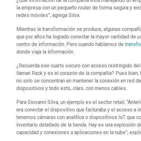
¿Qué información de la compañía está manejando un em
la empresa con un pequeño router de forma segura y encr
redes móviles”, agrega Silva.
Mientras la transformación se produce, algunas compañía
que por años ha logrado conectar la mayor cantidad de u
centro de información. Pero cuando hablamos de
transfo
donde viaja la información.
¿Recuerda ese cuarto oscuro con acceso restringido del 
llaman Rack y es el corazón de la compañía? Pues bien, 
no solo se concentran en mantener la conexión en red de 
dispositivos y todo esto, claro, con menos cables.
Para Giovanni Silva, un ejemplo es el sector retail. “Ante
era conectar el dispositivo que facturaba y el acceso a i
tenemos cámaras con analítica o dispositivos IoT que con
inventario detallado de la tienda. Hay es una explosión d
capacidad y conexiones a aplicaciones en la nube”, expli