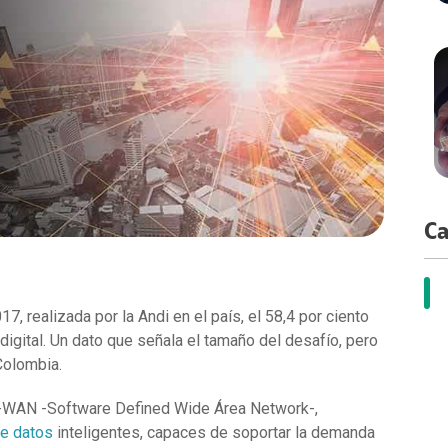
apacidades por Demanda
cidad ATL
a Center
dministración de recursos en la nube
cidad Digital
ting
ervicios Estándar
acenamiento
tidad Digital
loud Solution
paldo de información
tría
cation
loudFlex Microsoft
 Crediticio
ctividad Datacenter
ata
nistración TI
Ca
, realizada por la Andi en el país, el 58,4 por ciento
igital. Un dato que señala el tamaño del desafío, pero
Colombia.
D-WAN -Software Defined Wide Área Network-,
e datos
inteligentes, capaces de soportar la demanda