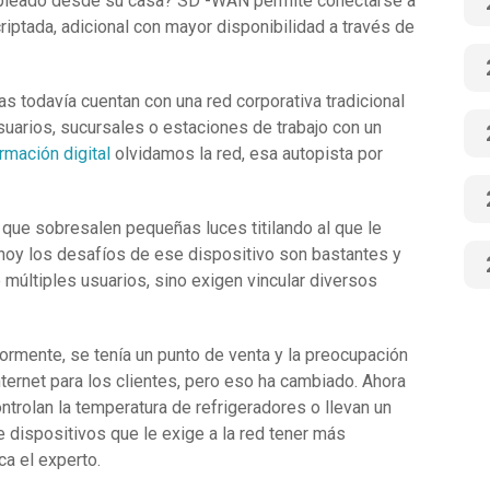
pleado desde su casa? SD -WAN permite conectarse a
iptada, adicional con mayor disponibilidad a través de
s todavía cuentan con una red corporativa tradicional
suarios, sucursales o estaciones de trabajo con un
rmación digital
olvidamos la red, esa autopista por
que sobresalen pequeñas luces titilando al que le
hoy los desafíos de ese dispositivo son bastantes y
múltiples usuarios, sino exigen vincular diversos
riormente, se tenía un punto de venta y la preocupación
nternet para los clientes, pero eso ha cambiado. Ahora
trolan la temperatura de refrigeradores o llevan un
e dispositivos que le exige a la red tener más
ca el experto.