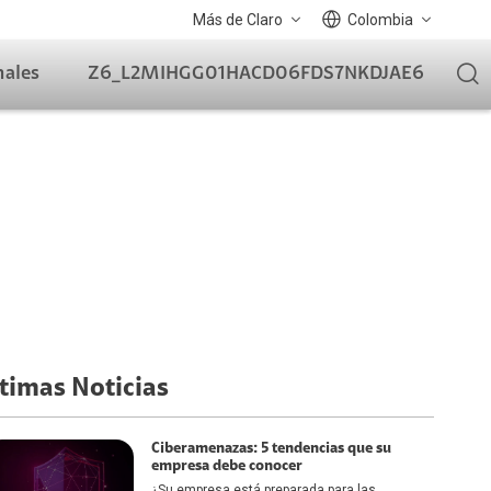
Más de Claro
Colombia
nales
Z6_L2MIHGG01HACD06FDS7NKDJAE6
timas Noticias
Ciberamenazas: 5 tendencias que su
empresa debe conocer
¿Su empresa está preparada para las