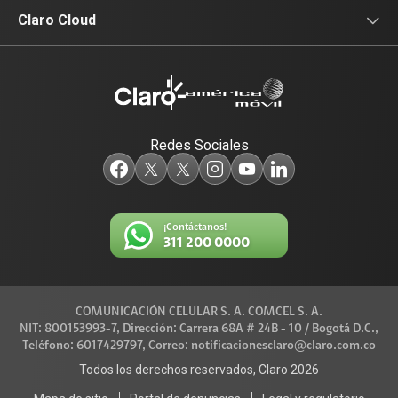
Equipos para su empresa
Claro Media
Noticias de interés
Claro Cloud
Data Center
Identidad Digital
Productos
Televisión
Redes Sociales
¡Contáctanos!
311 200 0000
COMUNICACIÓN CELULAR S. A. COMCEL S. A.
NIT: 800153993-7, Dirección: Carrera 68A # 24B - 10 / Bogotá D.C.,
Teléfono: 6017429797, Correo: notificacionesclaro@claro.com.co
Todos los derechos reservados, Claro 2026