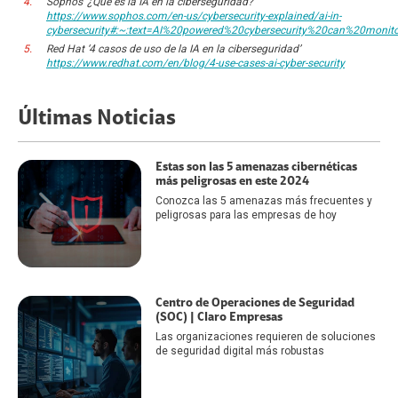
Sophos ‘¿Qué es la IA en la ciberseguridad?’
https://www.sophos.com/en-us/cybersecurity-explained/ai-in-
cybersecurity#:~:text=AI%20powered%20cybersecurity%20can%20moni
Red Hat ‘4 casos de uso de la IA en la ciberseguridad’
https://www.redhat.com/en/blog/4-use-cases-ai-cyber-security
Últimas Noticias
Estas son las 5 amenazas cibernéticas
más peligrosas en este 2024
Conozca las 5 amenazas más frecuentes y
peligrosas para las empresas de hoy
Centro de Operaciones de Seguridad
(SOC) | Claro Empresas
Las organizaciones requieren de soluciones
de seguridad digital más robustas