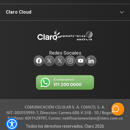
Equipos para su empresa
Claro Media
Noticias de interés
Claro Cloud
Data Center
Identidad Digital
Productos
Televisión
Redes Sociales
¡Contáctanos!
311 200 0000
COMUNICACIÓN CELULAR S. A. COMCEL S. A.
NIT: 800153993-7, Dirección: Carrera 68A # 24B - 10 / Bogotá D.C.,
Teléfono: 6017429797, Correo: notificacionesclaro@claro.com.co
Todos los derechos reservados, Claro 2026