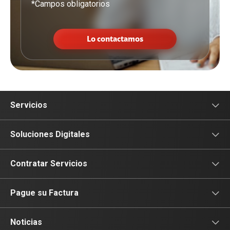
*Campos obligatorios
Lo contactamos
Servicios
Conectividad
Soluciones Digitales
Colaboración
Sectores
Contratar Servicios
Soluciones de Valor Agregado
Soluciones Digitales
Déjanos tus datos
Pague su Factura
Soluciones de Voz
Ciberseguridad
Portal de Pagos Empresas
Noticias