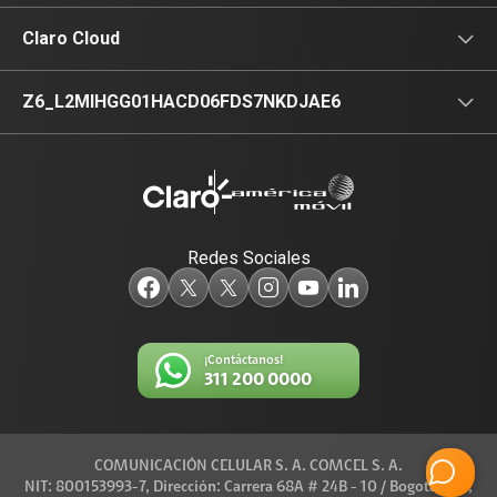
Equipos para su empresa
Claro Media
Noticias de interés
Claro Cloud
Data Center
Identidad Digital
Productos
Z6_L2MIHGG01HACD06FDS7NKDJAE6
Televisión
Redes Sociales
¡Contáctanos!
311 200 0000
COMUNICACIÓN CELULAR S. A. COMCEL S. A.
NIT: 800153993-7, Dirección: Carrera 68A # 24B - 10 / Bogotá D.C.,