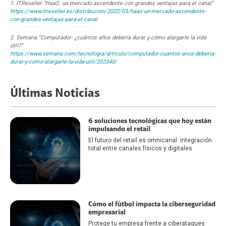
1. ITReseller “HaaS: un mercado ascendente con grandes ventajas para el canal”
https://www.itreseller.es/distribucion/2022/03/haas-un-mercado-ascendente-
con-grandes-ventajas-para-el-canal
2. Semana “Computador: ¿cuántos años debería durar y cómo alargarle la vida
útil?”
https://www.semana.com/tecnologia/articulo/computador-cuantos-anos-deberia-
durar-y-como-alargarle-la-vida-util/202340/
Últimas Noticias
6 soluciones tecnológicas que hoy están
impulsando el retail
El futuro del retail es omnicanal: integración
total entre canales físicos y digitales
Cómo el fútbol impacta la ciberseguridad
empresarial
Protege tu empresa frente a ciberataques