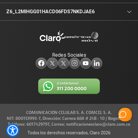
Data Center
Identidad Digital
Productos
Z6_L2MIHGG01HACD06FDS7NKDJAE6
Televisión
Redes Sociales
¡Contáctanos!
311 200 0000
COMUNICACIÓN CELULAR S. A. COMCEL S. A.
NIT: 800153993-7, Dirección: Carrera 68A # 24B - 10 / Bogotá D.C.,
Teléfono: 6017429797, Correo: notificacionesclaro@claro.com.co
Todos los derechos reservados, Claro 2026