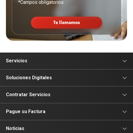
*Campos obligatorios
Te llamamos
Servicios
Conectividad
Soluciones Digitales
Colaboración
Sectores
Contratar Servicios
Soluciones de Valor Agregado
Soluciones Digitales
Déjanos tus datos
Pague su Factura
Soluciones de Voz
Ciberseguridad
Portal de Pagos Empresas
Noticias