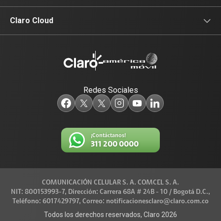
Equipos para su empresa
Claro Media
Noticias de interés
Claro Cloud
Data Center
Identidad Digital
Productos
Televisión
Redes Sociales
¡Contáctanos!
311 200 0000
COMUNICACIÓN CELULAR S. A. COMCEL S. A.
NIT: 800153993-7, Dirección: Carrera 68A # 24B - 10 / Bogotá D.C.,
Teléfono: 6017429797, Correo: notificacionesclaro@claro.com.co
Todos los derechos reservados, Claro 2026