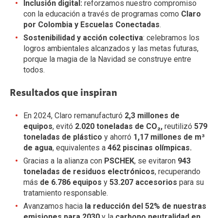
Inclusión digital:
reforzamos nuestro compromiso
con la educación a través de programas como
Claro
por Colombia y Escuelas Conectadas
.
Sostenibilidad y acción colectiva
: celebramos los
logros ambientales alcanzados y las metas futuras,
porque la magia de la Navidad se construye entre
todos.
Resultados que inspiran
En 2024, Claro remanufacturó
2,3 millones de
equipos
, evitó
2.020 toneladas de CO₂,
reutilizó
579
toneladas de plástico
y ahorró
1,17 millones de m³
de agua
, equivalentes a
462 piscinas olímpicas.
Gracias a la alianza con
PSCHEK
, se evitaron
943
toneladas de residuos electrónicos
, recuperando
más
de 6.786 equipos
y
53.207 accesorios
para su
tratamiento responsable.
Avanzamos hacia
la reducción del 52% de nuestras
emisiones para 2030
y la
carbono neutralidad en