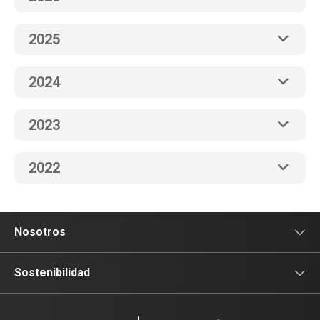
2025
2024
2023
2022
Nosotros
Sala de prensa
Sostenibilidad
Blog Claro
Acceso y Educación