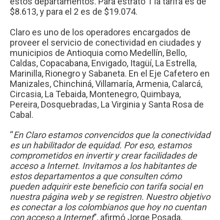
estos departamentos. Para estrato 1 la tarifa es de
$8.613, y para el 2 es de $19.074.
Claro es uno de los operadores encargados de
proveer el servicio de conectividad en ciudades y
municipios de Antioquia como Medellín, Bello,
Caldas, Copacabana, Envigado, Itagüí, La Estrella,
Marinilla, Rionegro y Sabaneta. En el Eje Cafetero en
Manizales, Chinchiná, Villamaría, Armenia, Calarcá,
Circasia, La Tebaida, Montenegro, Quimbaya,
Pereira, Dosquebradas, La Virginia y Santa Rosa de
Cabal.
“
En Claro estamos convencidos que la conectividad
es un habilitador de equidad. Por eso, estamos
comprometidos en invertir y crear facilidades de
acceso a Internet. Invitamos a los habitantes de
estos departamentos a que consulten cómo
pueden adquirir este beneficio con tarifa social en
nuestra página web y se registren. Nuestro objetivo
es conectar a los colombianos que hoy no cuentan
con acceso a Internet
”, afirmó Jorge Posada,