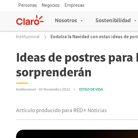
Personas
Negocios
Empresas
Nosotros
Sostenibilidad
Institucional
Endulza la Navidad con estas ideas de pos
Nosotros
Sostenibilidad
Ideas de postres para
sorprenderán
Sala de prensa
Acceso y Educación
Copa Claro
Blog Claro
Escuelas conectadas
Institucional - 30 Noviembre 2022
ESTILO DE VIDA
Aprende con Claro
Claro Aliados
Artículo producido para RED+ Noticias
5G
Travesía por Colombia
Tecnología
Red de Voluntarios
Asistente de voz