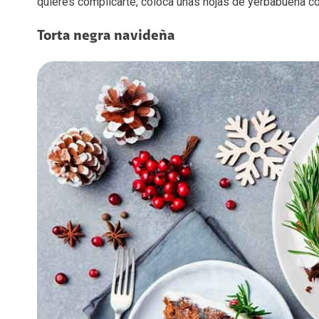
quieres complicarte, coloca unas hojas de yerbabuena co
Torta negra navideña