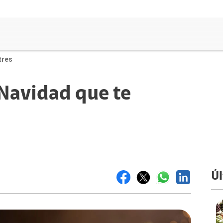
tres
 Navidad que te
Úl