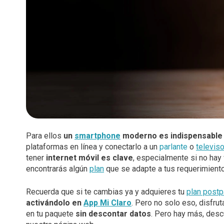
Diversidad, Equidad e Inclusión
Voz LTE
Voz Wi-Fi
Gestión Ambiental
iPhone for life
Conexiones
Trabaja con nosotros
Legal y regulatorio
Código de Ética América Móvil
Para ellos
un
smartphone
moderno es indispensable
plataformas en línea y conectarlo a un
parlante
o
televiso
tener
internet móvil es clave
, especialmente si no hay 
encontrarás algún
plan
que se adapte a tus requerimiento
Recuerda que si te cambias ya y adquieres tu
plan post
activándolo en
App Mi Claro
. Pero no solo eso, disfru
en tu paquete
sin descontar datos
. Pero hay más, des