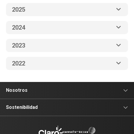
2025
2024
2023
2022
Nosotros
Sala de prensa
Sostenibilidad
Blog Claro
Acceso y Educación