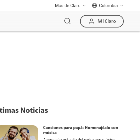
Más de Claro
Colombia
Mi Claro
timas Noticias
Canciones para papá: Homenajéalo con
música
Acompaña este día del padre con música,