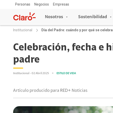
Personas
Negocios
Empresas
Nosotros
Sostenibilidad
Institucional
Día del Padre: cuándo y por qué se celebra
Nosotros
Sostenibilidad
Celebración, fecha e hi
padre
Sala de prensa
Acceso y Educación
Copa Claro
Blog Claro
Escuelas conectadas
Institucional - 02 Abril 2025
ESTILO DE VIDA
Aprende con Claro
Claro Aliados
Artículo producido para RED+ Noticias
5G
Travesía por Colombia
Tecnología
Red de Voluntarios
Asistente de voz