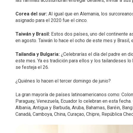
las familias
acostumbran entregar detalles, invitar a sus 
Corea del sur:
Al igual que en Alemania, los surcoreano
asignado para el 2020 fue el cinco.
Taiwán y Brasil:
Estos dos países, uno del continente asi
en agosto. Taiwán lo hace el ocho de este mes y Brasil, 
Tailandia y Bulgaria:
¿Celebrarías el día del padre en d
este mes. Ya es tradición para ellos y los tailandeses lo
se festeja el 26.
¿Quiénes lo hacen el tercer domingo de junio?
La gran mayoría de países latinoamericanos como: Colomb
Paraguay, Venezuela, Ecuador lo celebran en esta fecha.
Albania, Antigua y Barbuda, Aruba, Bahamas, Baréin, Bang
Canadá, Camboya, China, Curaçao, Chipre, República Checa,