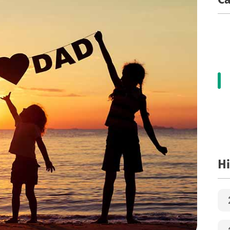
Ca
Hi