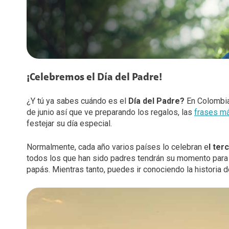
Diversidad, Equidad e Inclusión
Voz LTE
Voz Wi-Fi
Gestión Ambiental
iPhone for life
Conexiones
Trabaja con nosotros
¡Celebremos el Día del Padre!
Legal y regulatorio
¿Y tú ya sabes cuándo es el
Día del Padre?
En Colombia
de junio así que ve preparando los regalos, las
frases m
Código de Ética América Móvil
festejar su día especial.
Normalmente, cada año varios países lo celebran e
l ter
todos los que han sido padres tendrán su momento par
papás. Mientras tanto, puedes ir conociendo la historia d