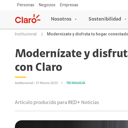
Personas
Negocios
Empresas
Nosotros
Sostenibilidad
Institucional
Modernizate y disfruta tu hogar conectad
Nosotros
Sostenibilidad
Modernízate y disfrut
con Claro
Sala de prensa
Acceso y Educación
Copa Claro
Blog Claro
Escuelas conectadas
Institucional - 27 Marzo 2023
TECNOLOGÍA
Aprende con Claro
Claro Aliados
Artículo producido para RED+ Noticias
5G
Travesía por Colombia
Tecnología
Red de Voluntarios
Asistente de voz