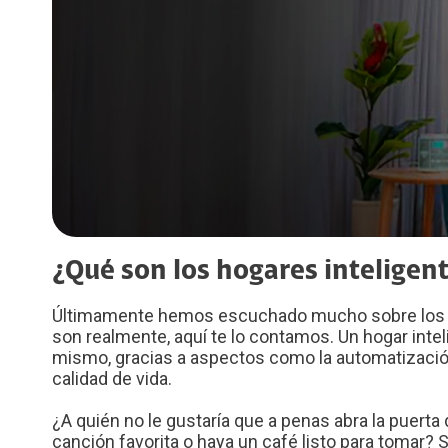
Diversidad, Equidad e Inclusión
Voz LTE
Voz Wi-Fi
Gestión Ambiental
iPhone for life
Conexiones
Trabaja con nosotros
Legal y regulatorio
Código de Ética América Móvil
¿Qué son los hogares inteligent
Últimamente hemos escuchado mucho sobre los h
son realmente, aquí te lo contamos. Un hogar intel
mismo, gracias a aspectos como la automatización
calidad de vida.
¿A quién no le gustaría que a penas abra la puerta
canción favorita o haya un café listo para tomar?