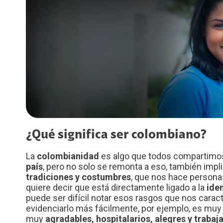
Diversidad, Equidad e Inclusión
Voz LTE
Voz Wi-Fi
Gestión Ambiental
iPhone for life
Conexiones
Trabaja con nosotros
Legal y regulatorio
Código de Ética América Móvil
¿Qué significa ser colombiano?
La
colombianidad
es algo que todos compartimos
país
, pero no solo se remonta a eso, también impl
tradiciones y costumbres
, que nos hace personas
quiere decir que está directamente ligado a la
ide
puede ser difícil notar esos rasgos que nos caract
evidenciarlo más fácilmente, por ejemplo, es m
muy
agradables, hospitalarios, alegres y trabaj