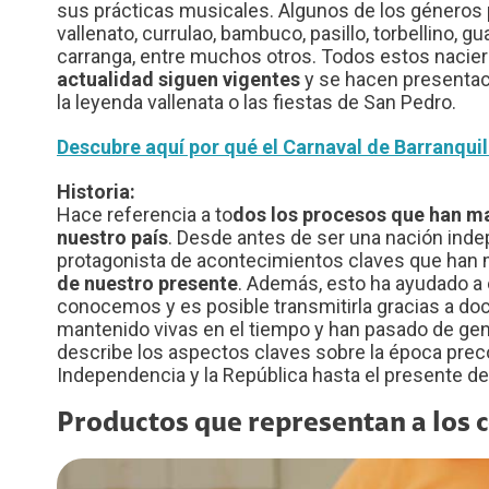
sus prácticas musicales. Algunos de los géneros 
vallenato, currulao, bambuco, pasillo, torbellino, g
carranga, entre muchos otros. Todos estos nacie
actualidad siguen vigentes
y se hacen presentac
la leyenda vallenata o las fiestas de San Pedro.
Descubre aquí por qué el Carnaval de Barranquill
Historia:
Hace referencia a to
dos los procesos que han ma
nuestro país
. Desde antes de ser una nación indepe
protagonista de acontecimientos claves que han 
de nuestro presente
. Además, esto ha ayudado a e
conocemos y es posible transmitirla gracias a doc
mantenido vivas en el tiempo y han pasado de gen
describe los aspectos claves sobre la época precol
Independencia y la República hasta el presente d
Productos que representan a los 