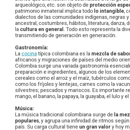
arqueológico, etc. son objeto de
protección espec
patrimonio inmaterial implica todo
lo intangible
, 
dialectos de las comunidades indígenas, negras y 
ancestral, costumbres, hábitos, literatura, danza, 
la
cultura en general
. Todo esto representa la div
transmitiendo de generación en generación.
Gastronomía:
La
cocina
típica colombiana es la
mezcla de sabor
africanos y migraciones de países del medio orie
Colombia surge una variada gastronomía esencialm
preparación e ingredientes, algunos de los elem
cereales como el arroz y el maíz, tubérculos como
como los fríjoles y lentejas, carnes como la vacuna
silvestres; pescados y mariscos. Es importante re
mango, el banano, la papaya, la guayaba, el lulo y e
Música:
La música tradicional colombiana surge de
la mez
populares
, y agrupa una infinidad de ritmos segú
país. Su carga cultural tiene
un gran valor
y hoy m