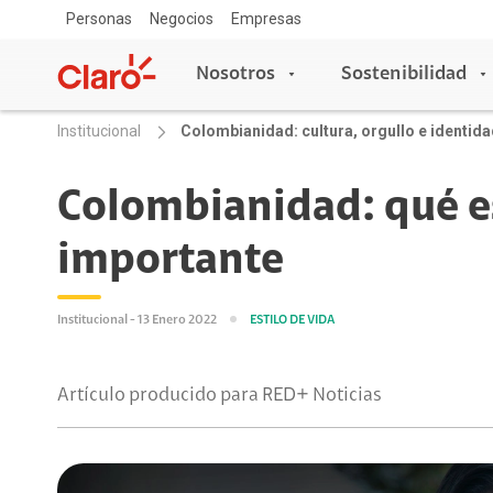
Personas
Negocios
Empresas
Nosotros
Sostenibilidad
Institucional
Colombianidad: cultura, orgullo e identid
Nosotros
Sostenibilidad
Colombianidad: qué es
importante
Sala de prensa
Acceso y Educación
Copa Claro
Blog Claro
Escuelas conectadas
Institucional - 13 Enero 2022
ESTILO DE VIDA
Aprende con Claro
Claro Aliados
Artículo producido para RED+ Noticias
5G
Travesía por Colombia
Tecnología
Red de Voluntarios
Asistente de voz