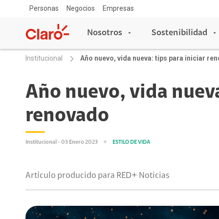
Personas
Negocios
Empresas
Nosotros
Sostenibilidad
Institucional
Año nuevo, vida nueva: tips para iniciar re
Nosotros
Sostenibilidad
Año nuevo, vida nueva:
renovado
Sala de prensa
Acceso y Educación
Copa Claro
Blog Claro
Escuelas conectadas
Institucional - 03 Enero 2023
ESTILO DE VIDA
Aprende con Claro
Claro Aliados
Artículo producido para RED+ Noticias
5G
Travesía por Colombia
Tecnología
Red de Voluntarios
Asistente de voz