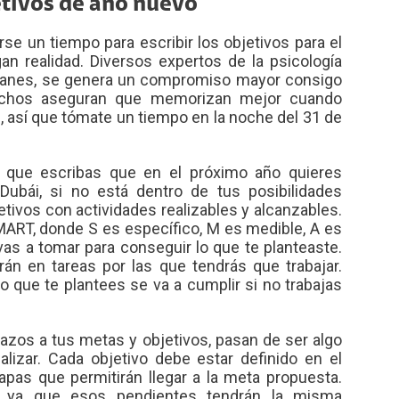
etivos de año nuevo
e un tiempo para escribir los objetivos para el
n realidad. Diversos expertos de la psicología
 planes, se genera un compromiso mayor consigo
uchos aseguran que memorizan mejor cuando
, así que tómate un tiempo en la noche del 31 de
 que escribas que en el próximo año quieres
ubái, si no está dentro de tus posibilidades
tivos con actividades realizables y alcanzables.
MART, donde S es específico, M es medible, A es
 vas a tomar para conseguir lo que te planteaste.
n en tareas por las que tendrás que trabajar.
o que te plantees se va a cumplir si no trabajas
azos a tus metas y objetivos, pasan de ser algo
alizar. Cada objetivo debe estar definido en el
apas que permitirán llegar a la meta propuesta.
e ya que esos pendientes tendrán la misma