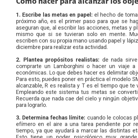
Cómo hacer para alcanzar los obj
1. Escribe las metas en papel:
el hecho de tomars
próximo año, es el primer paso para que se haga
aseguran que, al escribir las acciones, metas y
mismo que si se tuvieran solo en mente. M
escriben con su propia mano usando papel y lápiz
diciembre para realizar esta actividad.
2. Plantea propósitos realistas:
de nada sirve
comprarte un Lamborghini o hacer un viaje a D
económicas. Lo que debes hacer es delimitar obje
Para esto, puedes poner en práctica el modelo S
alcanzable, R es realista y T es el tiempo que te
Empleando este sistema tus metas se convertirá
Recuerda que nada cae del cielo y ningún objetiv
para lograrlo.
3. Determina fechas límite:
cuando le colocas pl
efímero en el aire a una tarea pendiente por re
tiempo, ya que ayudará a marcar las distintas et
Esto tiene un poder psicológico muy grand