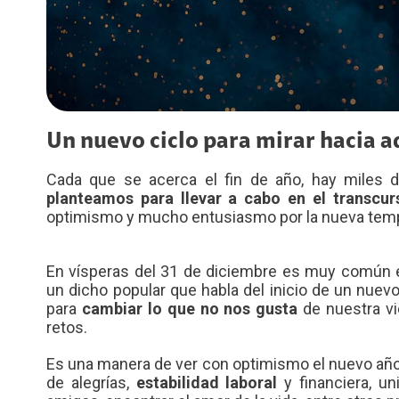
Diversidad, Equidad e Inclusión
Voz LTE
Voz Wi-Fi
Gestión Ambiental
iPhone for life
Conexiones
Trabaja con nosotros
Un nuevo ciclo para mirar hacia a
Legal y regulatorio
Cada que se acerca el fin de año, hay miles
planteamos para llevar a cabo en el transcu
Código de Ética América Móvil
optimismo y mucho entusiasmo por la nueva temp
En vísperas del 31 de diciembre es muy común e
un dicho popular que habla del inicio de un nue
para
cambiar lo que no nos gusta
de nuestra v
retos.
Es una manera de ver con optimismo el nuevo año 
de alegrías,
estabilidad laboral
y financiera, un