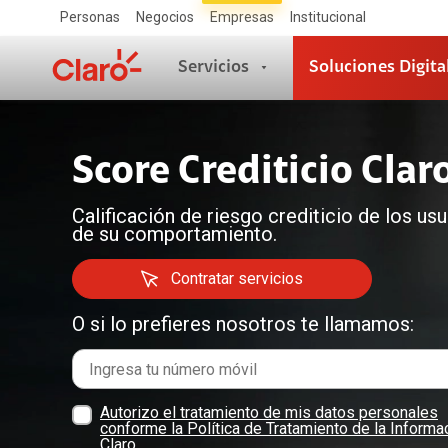
Personas
Negocios
Empresas
Institucional
Servicios
Soluciones Digita
Servicios
Soluciones Digitales
Noticias
Claro Cloud
Score Crediticio Clar
Calificación de riesgo crediticio de los usu
Conectividad
Sectores
Noticias de interés
Infraestructura
Cibe
Sol
A
de su comportamiento.
SD-WAN
Financiero
Claro Cloud Empresarial
SASE
Enla
S
Contratar servicios
Conexiones LAN to LAN
Industria
Amazon web services
Centr
Tro
(SOC
P
Conexion Privada (MPLS)
Retail
Microsoft Azure
Cód
O si lo prefieres nosotros te llamamos:
Segur
LAN / WLAN Administrada
Salud
Google Cloud Platform
P
Segur
Equ
Oracle Cloud Infrastructure
D
Ciber
Colaboración
Soluciones Digitales
Ter
Autorizo el tratamiento de mis datos personales
Colaboración
conforme la Política de Tratamiento de la Informa
S
Customer Experience (CX)
Industria
Equi
Clar
Claro