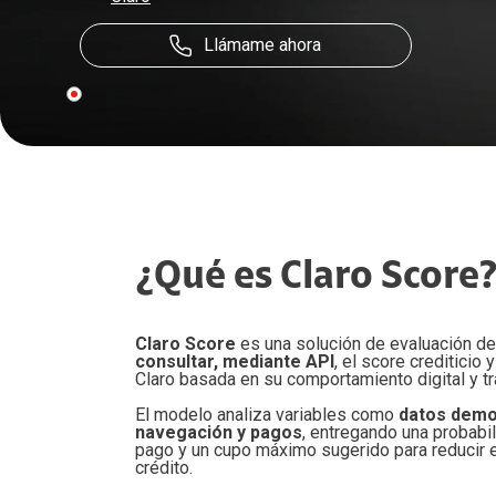
Comunicaciones Unificadas
Productividad
Claro drive Negocio
C
Publi
Dat
Salas inteligentes
Soluciones de industria
Microsoft 365
Llámame ahora
A
Publi
Soluciones empresariales
Microsoft Perpetuo
Hos
S
Soluciones de Valor Agregado
Merchant SuperApp
Microsoft Suscription
Alm
Iden
Google Workspace
C
Claro Directo
Res
Biome
Mensajeria de texto Empresarial
Colo
C
Seguridad
Score
Bolsa de Gigas
Cone
Geod
Datos compartidos
Claro Backup
Admi
MDM
Seguridad Empresas
¿Qué es Claro Score
Seguridad Móvil Claro Lookout
Claro Score
es una solución de evaluación de 
consultar, mediante API
, el score crediticio
Claro basada en su comportamiento digital y tr
El modelo analiza variables como
datos demo
navegación y pagos
, entregando una probab
pago y un cupo máximo sugerido para reducir e
crédito.