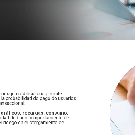
apacidades por Demanda
cidad ATL
a Center
dministración de recursos en la nube
cidad Digital
ting
ervicios Estándar
acenamiento
tidad Digital
loud Solution
paldo de información
tría
cation
loudFlex Microsoft
 Crediticio
ctividad Datacenter
ata
nistración TI
?
riesgo crediticio que permite
 y la probabilidad de pago de usuarios
ansaccional.
gráficos, recargas, consumo,
ilidad de buen comportamiento de
l riesgo en el otorgamiento de