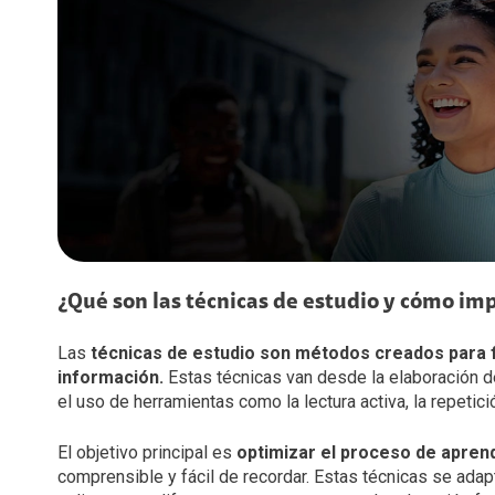
Diversidad, Equidad e Inclusión
Voz LTE
Voz Wi-Fi
Gestión Ambiental
iPhone for life
Conexiones
Trabaja con nosotros
Legal y regulatorio
Código de Ética América Móvil
¿Qué son las técnicas de estudio y cómo i
Las
técnicas de estudio son métodos creados para fa
información.
Estas técnicas van desde la elaboración 
el uso de herramientas como la lectura activa, la repetic
El objetivo principal es
optimizar el proceso de apren
comprensible y fácil de recordar. Estas técnicas se ada