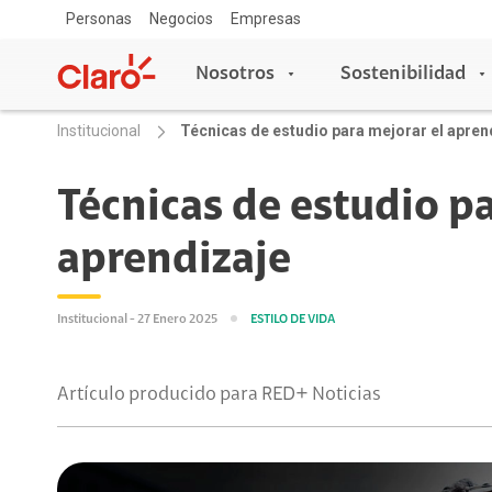
Personas
Negocios
Empresas
Nosotros
Sostenibilidad
Institucional
Técnicas de estudio para mejorar el apren
Nosotros
Sostenibilidad
Técnicas de estudio pa
aprendizaje
Sala de prensa
Acceso y Educación
Copa Claro
Blog Claro
Escuelas conectadas
Institucional - 27 Enero 2025
ESTILO DE VIDA
Aprende con Claro
Claro Aliados
Artículo producido para RED+ Noticias
5G
Travesía por Colombia
Tecnología
Red de Voluntarios
Asistente de voz