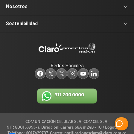
Nosotros
Sala de prensa
Sostenibilidad
Blog Claro
Acceso y Educación
Claro Aliados
Travesía por Colombia
Redes Sociales
5G
Red de Voluntarios
Tecnología
Diversidad, Equidad e Inclusión
311 200 0000
Trabaja con nosotros
Gestión Ambiental
Legal y regulatorio
COMUNICACIÓN CELULAR S. A. COMCEL S. A.
Conexiones
NIT: 800153993-7, Dirección: Carrera 68A # 24B - 10 / Bogotá D.C.,
Teléfono: 6017429797, Correo: notificacionesclaro@claro.com.co