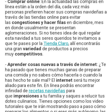
-
Comprar online
: En la actualidad las compras en
línea están a la orden del día, cada vez más
personas prefieren hacer sus compras navideñas a
través de las tiendas online para evitar
las
congestiones y hacer filas
en diciembre, mes
en donde usualmente se presentan
aglomeraciones. Si no tienes idea de qué regalar
esta navidad a tus seres queridos te invitamos a
que te pases por la
Tienda Claro
, allí encontrarás
una gran
variedad
de productos a precios
muy
competitivos
.
-
Aprender cosas nuevas a través de internet
: ¿Te
ha pasado que tienes muchas ganas de preparar
una comida y no sabes cómo hacerla o cuando la
has hecho te sale mal? El
internet
será tu mejor
aliado para este fin. En línea podrás encontrar
infinidad de
recetas navideñas
para
que
impresiones
a tu familia y saques a relucir tus
dotes culinarios. Tienes opciones como los video
tutoriales que te irán mostrando paso a paso cómo
preparar los alimentos o si eres más autónomo, las