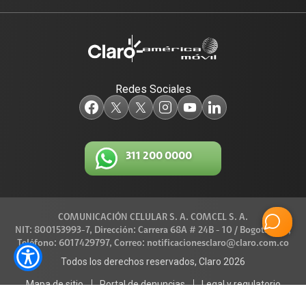
Blog Claro
Acceso y Educación
Claro Aliados
Travesía por Colombia
Redes Sociales
5G
Red de Voluntarios
Tecnología
Diversidad, Equidad e Inclusión
311 200 0000
Trabaja con nosotros
Gestión Ambiental
Legal y regulatorio
COMUNICACIÓN CELULAR S. A. COMCEL S. A.
Conexiones
NIT: 800153993-7, Dirección: Carrera 68A # 24B - 10 / Bogotá D.C.,
Teléfono: 6017429797, Correo: notificacionesclaro@claro.com.co
Código de Ética América Móvil
Todos los derechos reservados, Claro 2026
Mapa de sitio
Portal de denuncias
Legal y regulatorio