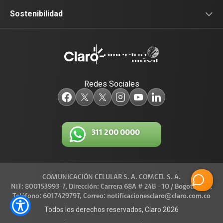
Sala de prensa
Sostenibilidad
Blog Claro
Acceso y Educación
Claro Aliados
Travesía por Colombia
Redes Sociales
5G
Red de Voluntarios
Tecnología
Diversidad, Equidad e Inclusión
311 200 0000
Trabaja con nosotros
Gestión Ambiental
Legal y regulatorio
COMUNICACIÓN CELULAR S. A. COMCEL S. A.
Conexiones
NIT: 800153993-7, Dirección: Carrera 68A # 24B - 10 / Bogotá D.C.,
Teléfono: 6017429797, Correo: notificacionesclaro@claro.com.co
Código de Ética América Móvil
Todos los derechos reservados, Claro 2026